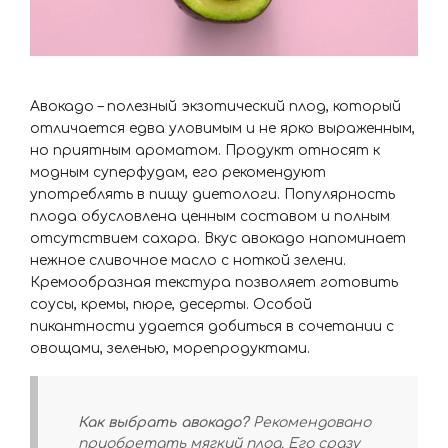
Авокадо – полезный экзотический плод, который
отличается едва уловимым и не ярко выраженным,
но приятным ароматом. Продукт относят к
модным суперфудам, его рекомендуют
употреблять в пищу диетологи. Популярность
плода обусловлена ценным составом и полным
отсутствием сахара. Вкус авокадо напоминает
нежное сливочное масло с ноткой зелени.
Кремообразная текстура позволяет готовить
соусы, кремы, пюре, десерты. Особой
пикантности удается добиться в сочетании с
овощами, зеленью, морепродуктами.
Как выбрать авокадо?
Рекомендовано
приобретать мягкий плод. Его сразу