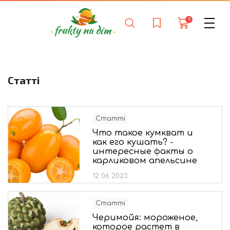
0
Статті
Статті
Что такое кумкват и
как его кушать? -
интересные факты о
карликовом апельсине
12 06 2023
Статті
Черимойя: мороженое,
которое растет в