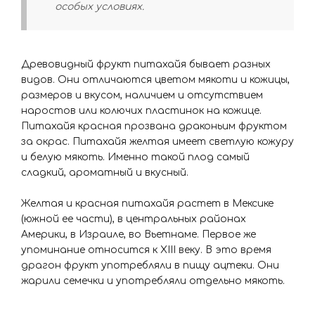
особых условиях.
Древовидный фрукт питахайя бывает разных
видов. Они отличаются цветом мякоти и кожицы,
размеров и вкусом, наличием и отсутствием
наростов или колючих пластинок на кожице.
Питахайя красная прозвана драконьим фруктом
за окрас. Питахайя желтая имеет светлую кожуру
и белую мякоть. Именно такой плод самый
сладкий, ароматный и вкусный.
Желтая и красная питахайя растет в Мексике
(южной ее части), в центральных районах
Америки, в Израиле, во Вьетнаме. Первое же
упоминание относится к XIII веку. В это время
драгон фрукт употребляли в пищу ацтеки. Они
жарили семечки и употребляли отдельно мякоть.