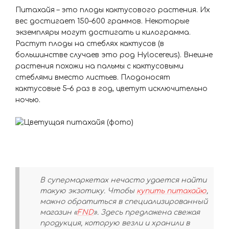
Питахайя – это плоды кактусового растения. Их
вес достигает 150–600 граммов. Некоторые
экземпляры могут достигать и килограмма.
Растут плоды на стеблях кактусов (в
большинстве случаев это род Hylocereus). Внешне
растения похожи на пальмы с кактусовыми
стеблями вместо листьев. Плодоносят
кактусовые 5–6 раз в год, цветут исключительно
ночью.
В супермаркетах нечасто удается найти
такую экзотику. Чтобы
купить питахайю
,
можно обратиться в специализированный
магазин
«
FND
»
. Здесь предложена свежая
продукция, которую везли и хранили в