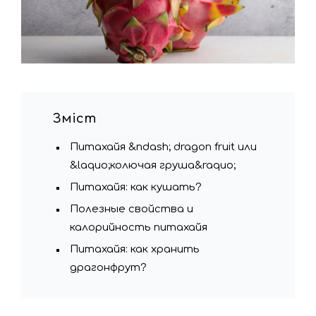
Зміст
Питахайя &ndash; dragon fruit или
&laquo;колючая груша&raquo;
Питахайя: как кушать?
Полезные свойства и
калорийность питахайя
Питахайя: как хранить
драгонфрут?