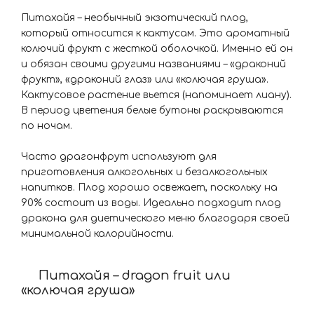
Питахайя – необычный экзотический плод,
который относится к кактусам. Это ароматный
колючий фрукт с жесткой оболочкой. Именно ей он
и обязан своими другими названиями – «драконий
фрукт», «драконий глаз» или «колючая груша».
Кактусовое растение вьется (напоминает лиану).
В период цветения белые бутоны раскрываются
по ночам.
Часто драгонфрут используют для
приготовления алкогольных и безалкогольных
напитков. Плод хорошо освежает, поскольку на
90% состоит из воды. Идеально подходит плод
дракона для диетического меню благодаря своей
минимальной калорийности.
Питахайя – dragon fruit или
«колючая груша»