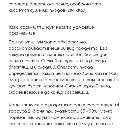
спровоцировать ожирение, особенно это
касается сушеных плодов (284 кКал).
Как хранить кумкват: условия
хранения
При покупке кумквата обязательно
рассматривают внешний вид продукта. Его
кожура должна оказаться ровной, без следов
гнили и пятен. Свежий цитрус на вид всегда
блестящий и сладкий. Спелость плода
определяется нажатием на него. Слишком мягкий
плод говорит о перезрелости, и о том, что скоро
кумкват будет испорчен. Очень твердый плод,
скорее всего, не до конца созревший.
Хранить кумкват разрешено при температуре +4
градуса 2 -3 дня при влажности 85 – 90%. Мелко
порезанный фрукт можно замораживать. Так он
сможет сохранить свежесть и пользу в течение