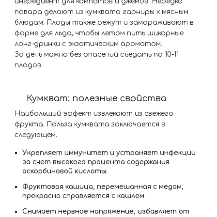
ингредиент для компотов и джемов. Нередко
повара делают из кумквата гарниры к мясным
блюдам. Плоды также режут и замораживают в
форме для льда, чтобы летом пить шикарные
лонг-дринки с экзотическим ароматом.
За день можно без опасений съедать по 10-11
плодов.
Кумкват: полезные свойства
Наибольший эффект извлекают из свежего
фрукта. Польза кумквата заключается в
следующем.
Укрепляет иммунитет и устраняет инфекции
за счет высокого процента содержания
аскорбиновой кислоты.
Фруктовая кашица, перемешанная с медом,
прекрасно справляется с кашлем.
Снимает нервное напряжение, избавляет от