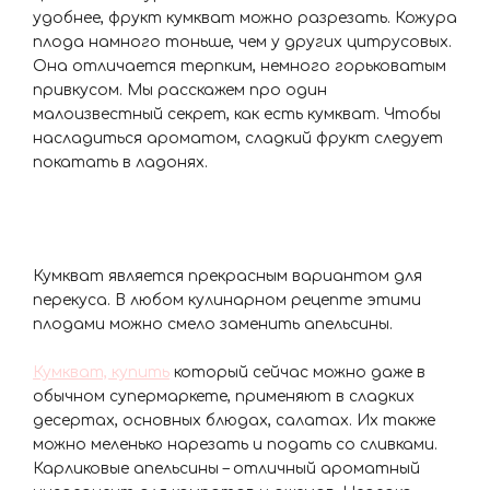
удобнее, фрукт кумкват можно разрезать. Кожура
плода намного тоньше, чем у других цитрусовых.
Она отличается терпким, немного горьковатым
привкусом. Мы расскажем про один
малоизвестный секрет, как есть кумкват. Чтобы
насладиться ароматом, сладкий фрукт следует
покатать в ладонях.
Кумкват является прекрасным вариантом для
перекуса. В любом кулинарном рецепте этими
плодами можно смело заменить апельсины.
Кумкват, купить
который сейчас можно даже в
обычном супермаркете, применяют в сладких
десертах, основных блюдах, салатах. Их также
можно меленько нарезать и подать со сливками.
Карликовые апельсины – отличный ароматный