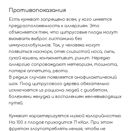
Противопоказания
Есть кумкват запрещено всем, у кого имеется
предрасположенность к аллергиям. Это
объясняется тем, что цитрусовые плоды могут
вызывать выброс гистамина без
иммуноглобулинов. Так, у человека могут
появиться насморк, отек слизистой носа, сыпь,
сухой кашель, конъюнктивит, ринит. Нередко
аллергию сопровождают метеоризм, тошнота,
потеря аппетита, рвота.
В редких случаях появляется анафилактический
шок. Плод цитрусового дерева обязательно
исключается из рациона людей с диабетом,
болезнями желудка и воспалением желчевыводящих
путей.
Кумкват характеризуется низкой калорийностью.
На 100 г плодов приходится 71 кКал. При этом
фруктом злоупотреблять нельзя, чтобы не