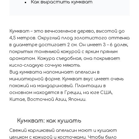
Как вырастить кумкват
Кумкват – это вечнозеленое дерево, высотой до
4,5 метров. Округлый плод золотистого оттенка
в диаметре достигает 2 см. Он имеет 3 – 6 долек,
покрытых тоненькой кожурой с ярким пряным
ароматом. Кожура съедобная, она покрывает
кисло-сладкую сочную мякоть.
Вид кумквата напоминает апельсин в
миниатюрной форме. Кумкват вкус имеет очень
похожий на мандариновый. Плантации в
основном находятся в Греции, на юге США,
Китае, Восточной Азии, Японии.
Кумкват: как кушать
Свежий карликовый апельсин моют и кушают
целиком с кожурой и косточками. Чтобы было