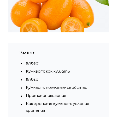
Зміст
&nbsp;
Кумкват: как кушать
&nbsp;
Кумкват: полезные свойства
Противопоказания
Как хранить кумкват: условия
хранения