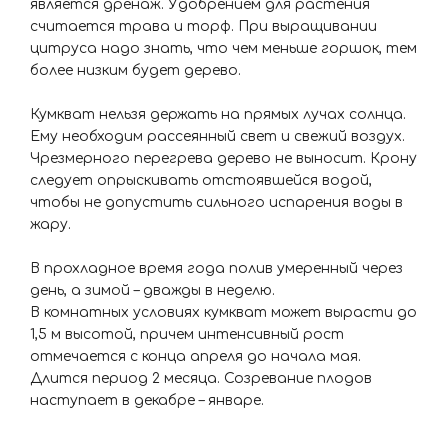
является дренаж. Удобрением для растения
считается трава и торф. При выращивании
цитруса надо знать, что чем меньше горшок, тем
более низким будет дерево.
Кумкват нельзя держать на прямых лучах солнца.
Ему необходим рассеянный свет и свежий воздух.
Чрезмерного перегрева дерево не выносит. Крону
следует опрыскивать отстоявшейся водой,
чтобы не допустить сильного испарения воды в
жару.
В прохладное время года полив умеренный через
день, а зимой – дважды в неделю.
В комнатных условиях кумкват может вырасти до
1,5 м высотой, причем интенсивный рост
отмечается с конца апреля до начала мая.
Длится период 2 месяца. Созревание плодов
наступает в декабре – январе.