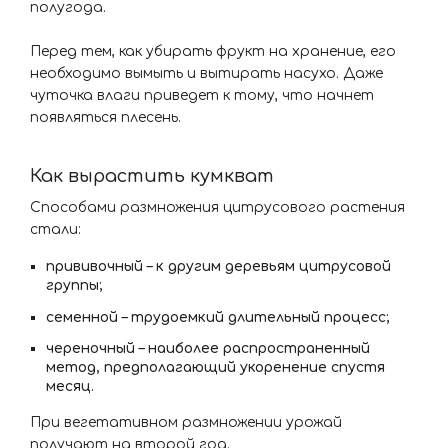
полугода.
Перед тем, как убирать фрукт на хранение, его
необходимо вымыть и вытирать насухо. Даже
чуточка влаги приведет к тому, что начнет
появляться плесень.
Как вырастить кумкват
Способами размножения цитрусового растения
стали:
прививочный – к другим деревьям цитрусовой
группы;
семенной – трудоемкий длительный процесс;
череночный – наиболее распространенный
метод, предполагающий укоренение спустя
месяц.
При вегетативном размножении урожай
получают на второй год.