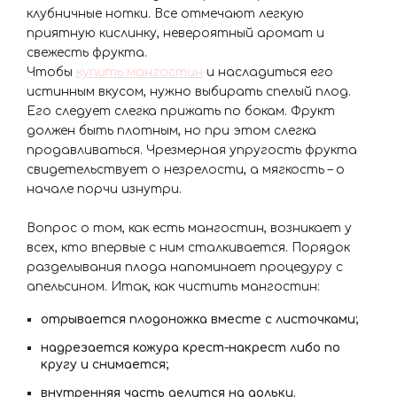
клубничные нотки. Все отмечают легкую
приятную кислинку, невероятный аромат и
свежесть фрукта.
Чтобы
купить мангостин
и насладиться его
истинным вкусом, нужно выбирать спелый плод.
Его следует слегка прижать по бокам. Фрукт
должен быть плотным, но при этом слегка
продавливаться. Чрезмерная упругость фрукта
свидетельствует о незрелости, а мягкость – о
начале порчи изнутри.
Вопрос о том, как есть мангостин, возникает у
всех, кто впервые с ним сталкивается. Порядок
разделывания плода напоминает процедуру с
апельсином. Итак, как чистить мангостин:
отрывается плодоножка вместе с листочками;
надрезается кожура крест-накрест либо по
кругу и снимается;
внутренняя часть делится на дольки.