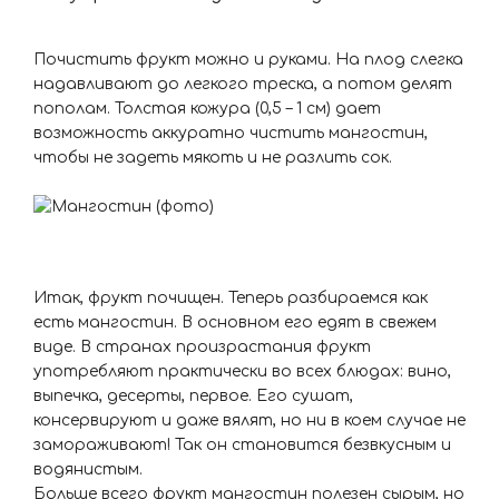
Почистить фрукт можно и руками. На плод слегка
надавливают до легкого треска, а потом делят
пополам. Толстая кожура (0,5 – 1 см) дает
возможность аккуратно чистить мангостин,
чтобы не задеть мякоть и не разлить сок.
Итак, фрукт почищен. Теперь разбираемся как
есть мангостин. В основном его едят в свежем
виде. В странах произрастания фрукт
употребляют практически во всех блюдах: вино,
выпечка, десерты, первое. Его сушат,
консервируют и даже вялят, но ни в коем случае не
замораживают! Так он становится безвкусным и
водянистым.
Больше всего фрукт мангостин полезен сырым, но