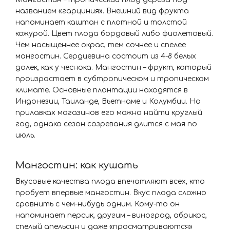
названием «гарциния». Внешний вид фрукта
напоминает каштан с плотной и толстой
кожурой. Цвет плода бордовый либо фиолетовый.
Чем насыщеннее окрас, тем сочнее и спелее
мангостин. Сердцевина состоит из 4-8 белых
долек, как у чеснока. Мангостин – фрукт, который
произрастает в субтропическом и тропическом
климате. Основные плантации находятся в
Индонезии, Таиланде, Вьетнаме и Колумбии. На
прилавках магазинов его можно найти круглый
год, однако сезон созревания длится с мая по
июль.
Мангостин: как кушать
Вкусовые качества плода впечатляют всех, кто
пробует впервые мангостин. Вкус плода сложно
сравнить с чем-нибудь одним. Кому-то он
напоминает персик, другим – виноград, абрикос,
спелый апельсин и даже «просматриваются»