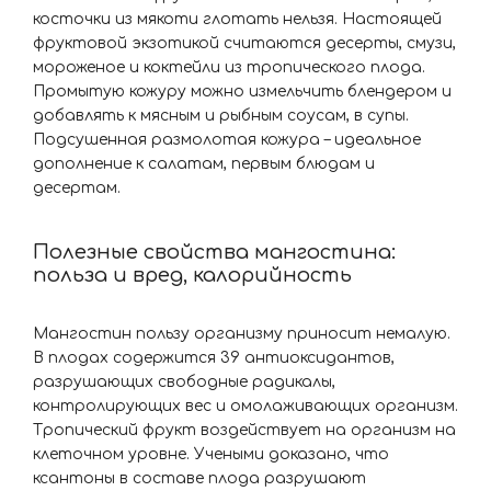
косточки из мякоти глотать нельзя. Настоящей
фруктовой экзотикой считаются десерты, смузи,
мороженое и коктейли из тропического плода.
Промытую кожуру можно измельчить блендером и
добавлять к мясным и рыбным соусам, в супы.
Подсушенная размолотая кожура – идеальное
дополнение к салатам, первым блюдам и
десертам.
Полезные свойства мангостина:
польза и вред, калорийность
Мангостин пользу организму приносит немалую.
В плодах содержится 39 антиоксидантов,
разрушающих свободные радикалы,
контролирующих вес и омолаживающих организм.
Тропический фрукт воздействует на организм на
клеточном уровне. Учеными доказано, что
ксантоны в составе плода разрушают