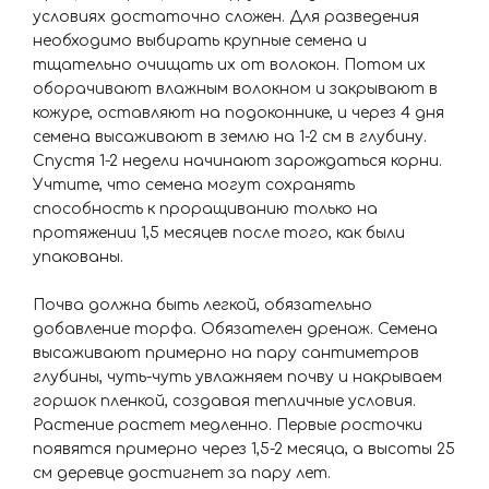
условиях достаточно сложен. Для разведения
необходимо выбирать крупные семена и
тщательно очищать их от волокон. Потом их
оборачивают влажным волокном и закрывают в
кожуре, оставляют на подоконнике, и через 4 дня
семена высаживают в землю на 1-2 см в глубину.
Спустя 1-2 недели начинают зарождаться корни.
Учтите, что семена могут сохранять
способность к проращиванию только на
протяжении 1,5 месяцев после того, как были
упакованы.
Почва должна быть легкой, обязательно
добавление торфа. Обязателен дренаж. Семена
высаживают примерно на пару сантиметров
глубины, чуть-чуть увлажняем почву и накрываем
горшок пленкой, создавая тепличные условия.
Растение растет медленно. Первые росточки
появятся примерно через 1,5-2 месяца, а высоты 25
см деревце достигнет за пару лет.