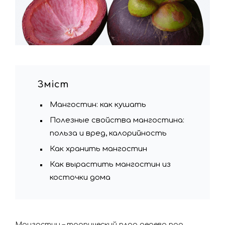
Зміст
Мангостин: как кушать
Полезные свойства мангостина:
польза и вред, калорийность
Как хранить мангостин
Как вырастить мангостин из
косточки дома
Мангостин – тропический плод дерева под