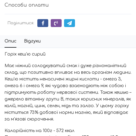
Способи оплати
Поділитися:
Опис
Відгуки
Горіх кеш'ю сирий
Має ніжний солодкуватий смак і дуже різноманітний
склад, що позитивно впливає на весь організм людини.
Кеш'ю містить ненасичені жирні кислоти - омега 3,
омега 6 і омега 9, які чудово взаємодіють між собою і
підтримують роботу нервової системи. Також кешью –
джерело вітаміну групи В, таких корисних мінералів, як
калій, магній, цинк, селен, мідь та залізо. У цьому горіху
міститься 73% добової норми магнію, який відповідає
за м'язові скорочення.
Калорійність на 100г - 572 ккал