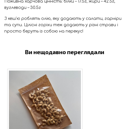
Поживна харчова цінність: білки – 17.5г, жири – 42.5г,
вуглеводи – 30.5г
З кеш'ю роблять олію, яку додають у салати, гарніри
та супи. Цілісні горіхи теж додають у різні страви і
просто беруть із собою на перекус!
Ви нещодавно переглядали