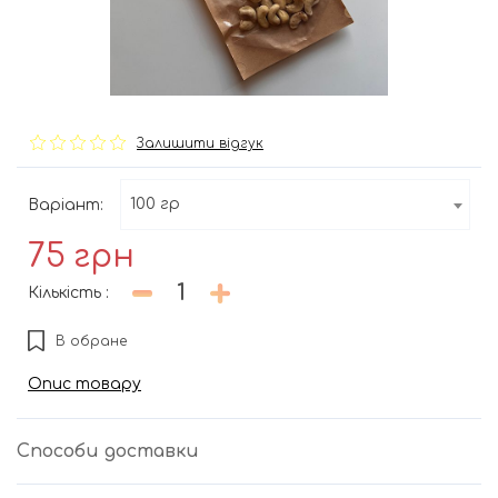
Залишити відгук
100 гр
Варіант:
75
грн
Кількість
:
В обране
Опис товару
Способи доставки