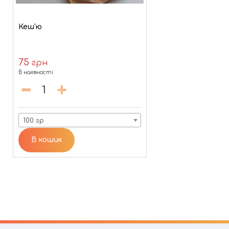
Кеш'ю
75
грн
В наявності
100 гр
В кошик