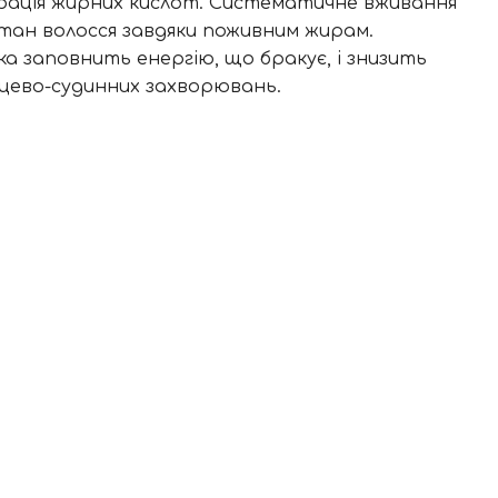
нцентрація жирних кислот. Систематичне вживання
 стан волосся завдяки поживним жирам.
ка заповнить енергію, що бракує, і знизить
рцево-судинних захворювань.