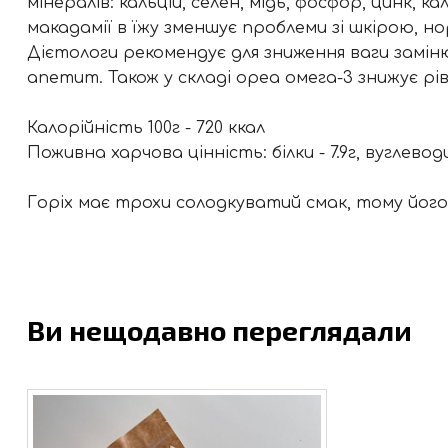
мінералів: кальцій, селен, мідь, фосфор, цинк, 
макадамії в їжу зменшує проблеми зі шкірою, н
Дієтологи рекомендує для зниження ваги заміню
апетит. Також у складі ореа омега-3 знижує р
Калорійність 100г - 720 ккал
Поживна харчова цінність: білки - 7.9г, вуглеводи 
Горіх має трохи солодкуватий смак, тому йог
Ви нещодавно переглядали