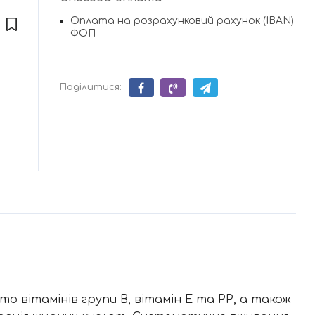
Оплата на розрахунковий рахунок (IBAN)
ФОП
Поділитися:
то вітамінів групи В, вітамін Е та РР, а також