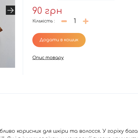
90
грн
Кількість
:
Додати в кошик
Опис товару
ливо корисних для шкіри та волосся. У горіху бага