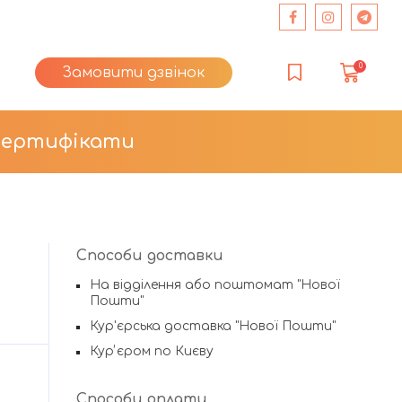
0
Замовити дзвінок
сертифікати
Способи доставки
На відділення або поштомат "Нової
Пошти"
Кур'єрська доставка "Нової Пошти"
Курʼєром по Києву
Способи оплати