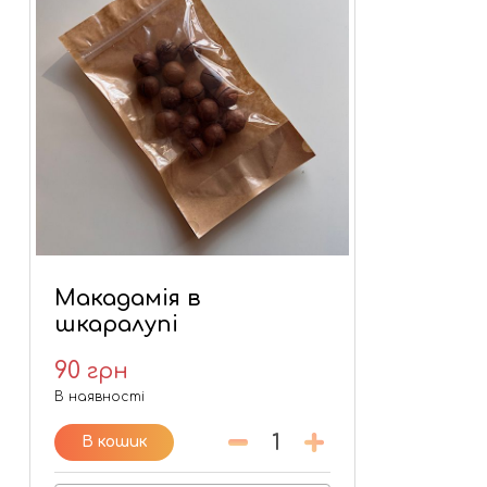
Макадамія в
шкаралупі
90
грн
В наявності
В кошик