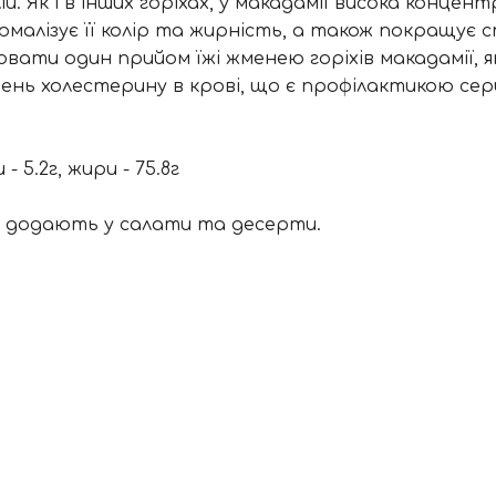
калій. Як і в інших горіхах, у макадамії висока ко
ормалізує її колір та жирність, а також покращує
вати один прийом їжі жменею горіхів макадамії, я
івень холестерину в крові, що є профілактикою се
- 5.2г, жири - 75.8г
о додають у салати та десерти.