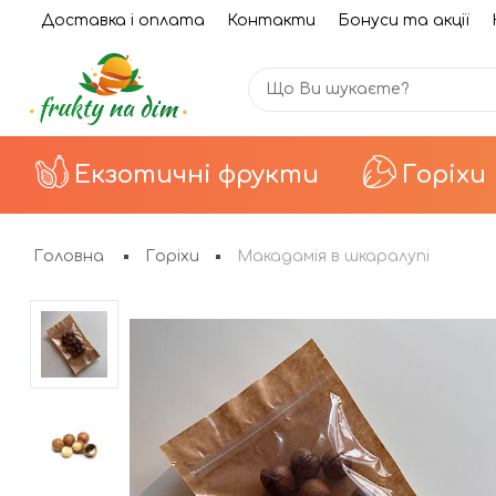
Доставка і оплата
Контакти
Бонуси та акції
Екзотичні фрукти
Горіхи
Головна
Горіхи
Макадамія в шкаралупі